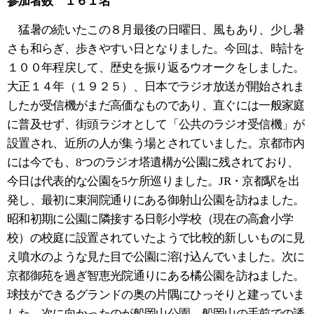
参加者数 １６１名
猛暑の続いたこの８月最後の日曜日、風もあり、少し暑
さも和らぎ、歩きやすい日となりました。今回は、時計を
１００年程戻して、歴史を振り返るウオークをしました。
大正１４年（１９２５）、日本でラジオ放送が開始されま
したが受信機がまだ高価なものであり、直ぐには一般家庭
に普及せず、街頭ラジオとして「公共のラジオ受信機」が
設置され、近所の人が集う場とされていました。京都市内
には今でも、
8
つのラジオ塔遺構が公園に残されており、
今日は代表的な公園を
5
ケ所巡りました。
JR
・京都駅を出
発し、最初に東洞院通りにある御射山公園を訪ねました。
昭和初期に公園に隣接する日彰小学校（現在の高倉小学
校）の校庭に設置されていたようで比較的新しいものに見
え噴水のような見た目で公園に溶け込んでいました。次に
京都御苑を過ぎ智恵光院通りにある橘公園を訪ねました。
球技ができるグランドの奥の片隅にひっそりと建っていま
した。次に向かったのが船岡山公園。船岡山の手前での誘