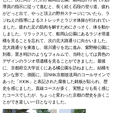
導員の指示に従って進むと、長く続く石段の登り道。疲れ
がどっと出て、やっと頂上の野外ステージについたら、ラ
ジねえの指導によるストレッチとラジオ体操が行われてい
ました。疲れた足の筋肉を解すためにさっそく、体を動か
しました。リラックスして、船岡山公園にあるラジオ塔遺
構を見ることを忘れて、次の北大路通りに向かいました。
北大路通りを東進し、堀川通りを北に進み、紫野柳公園に
到着。置き時計のようなフォルムで、当時としては異色の
デザインのラジオ塔遺構を見ることができました。最後
に、京都府立大学近くにある橘公園を訪ねました。結構モ
ダンな形で、側面に、旧
NHK
京都放送局のコールサインで
あった「
JOOK
」と表記された腐食した銘板が貼られ、歴
史を感じました。直線コースが多く、実態よりも長く感じ
たコースでしたが、ちょっと変わった京都の歴史を歩くこ
とができ楽しい一日となりました。