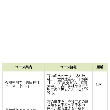
コース案内
コース詳細
距離
京の名水の一つ「梨木神
社」、世界遺産の「下鴨神
金戒光明寺・吉田神社
社」、”紅燃ゆる”の「京都
10km
コース［京-02］
大学」、吉田神社や金戒光
明寺の「黒谷さん」などを
巡る。
京の町並み、浄福寺通の織
成館や表千家や裏千家の
家々が立ち並ぶ百々橋付