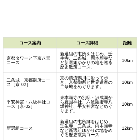
コース案内
コース詳細
距離
新選組の屯所をはじめ、壬
京都タワーと下京八景
生寺、二条城、両本願寺な
10km
コース
ど新選組ゆかりの地を巡る
歴史散策コース。
京の清流鴨川に沿って歩
二条城・京都御所コー
き、京都御所と世界遺産の
10km
ス［京-02］
二条城をめぐります。
東本願寺の別邸・渉成園か
平安神宮・八坂神社コ
ら豊国神社、六波羅蜜寺八
10km
ース［京-02］
坂神社、平安神宮などめぐ
ります。
新選組の屯所跡をはじめ、
壬生寺、二条城、両本願寺
新選組コース
12km
など新選組ゆかりの地をめ
ぐる歴史散策コース