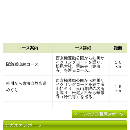
コース案内
コース詳細
距離
西京極運動公園から桂川サ
イクリングロードを遡り、
１０
阪急嵐山線コース
松尾大社、華厳寺（鈴虫
km
寺）を巡るコース。
西京極運動公園から桂川サ
桂川から東海自然歩道
イクリングロードを経て嵐
１６
山に至り、嵐山界隈の名所
めぐり
km
を巡り、松尾大社から華厳
寺（鈴虫寺）を巡る。
ページの先頭
長岡スポーツ
ナガオカスポーツ