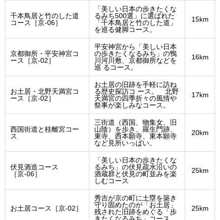
「美しい日本の歩きたくな
千本鳥居と竹のした道
るみち500選」に選ばれた
15km
コース［京-06］
「千本鳥居と竹のした道」
を巡る健脚コース。
平安神宮から「美しい日本
京都御所・平安神宮コ
の歩きたくなるみち」の鴨
16km
ース［京-02］
川河川敷、京都御所などを
巡 るコース。
お土居の旧跡を手軽に訪ね
お土居・北野天満宮コ
る歴史探訪コ ース。 北野
17km
ース［京-02］
天満宮の四季折々の風情や
祭事が楽しみなコース。
三街道（西国、物集女、旧
西国街道と桂離宮コー
山陰）を歩き、羅生門跡、
20km
ス
東寺、西本願寺、東本願寺
など見所いっぱい。
「美しい日本の歩きたくな
伏見酒造コース
るみち」の伏見疏水沿いの
25km
［京-06］
酒蔵群と伏見の町並みを楽
しむコース
秀吉が京の町に土塁を築き
守り固めたのが「お土居」
お土居コース［京-02］
25km
残された旧跡をめぐる「歩
きたくなるみち」コース