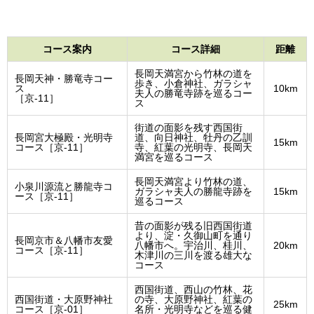
コース案内
コース詳細
距離
長岡天満宮から竹林の道を
長岡天神・勝竜寺コー
歩き、小倉神社、ガラシャ
ス
10km
夫人の勝竜寺跡を巡るコー
［京-11］
ス
街道の面影を残す西国街
長岡宮大極殿・光明寺
道、向日神社、牡丹の乙訓
15km
コース［京-11］
寺、紅葉の光明寺、長岡天
満宮を巡るコース
長岡天満宮より竹林の道、
小泉川源流と勝龍寺コ
ガラシャ夫人の勝龍寺跡を
15km
ース［京-11］
巡るコース
昔の面影が残る旧西国街道
より、淀・久御山町を通り
長岡京市＆八幡市友愛
八幡市へ。宇治川、桂川、
20km
コース［京-11］
木津川の三川を渡る雄大な
コース
西国街道、西山の竹林、花
西国街道・大原野神社
の寺、大原野神社、紅葉の
25km
コース［京-01］
名所・光明寺などを巡る健