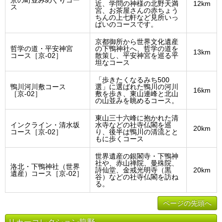
京の町並みめぐりコー
近、学問の神様の北野天満
12km
ス
宮、お茶屋さんの赤ちょう
ちんの上七軒など見所いっ
ぱいのコースです。
京都御所から世界文化遺産
哲学の道・平安神宮
の下鴨神社へ、哲学の道を
13km
コース［京-02］
散策し、平安神宮を巡る平
坦なコース
「歩きたくなるみち500
鴨川河川敷コース
選」に選ばれた鴨川の河川
16km
［京-02］
敷を歩き、東山連峰と北山
の山並みを眺めるコース。
東山三十六峰に抱かれた清
インクライン・清水坂
水寺などの社寺仏閣を巡
20km
コース［京-02］
り、後半は鴨川の清流とと
もに歩くコース
世界遺産の銀閣寺・下鴨神
社や、赤山禅院、曼殊院、
洛北・下鴨神社（世界
詩仙堂、金戒光明寺（黒
20km
遺産）コース［京-02］
谷）などの社寺仏閣を訪ね
る。
ページの先頭へ