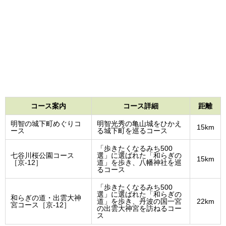
コース案内
コース詳細
距離
明智の城下町めぐりコ
明智光秀の亀山城をひかえ
15km
ース
る城下町を巡るコース
「歩きたくなるみち500
七谷川桜公園コース
選」に選ばれた「和らぎの
15km
［京-12］
道」を歩き、八幡神社を巡
るコース
「歩きたくなるみち500
選」に選ばれた「和らぎの
和らぎの道・出雲大神
道」を歩き、丹波の国一宮
22km
宮コース［京-12］
の出雲大神宮を訪ねるコー
ス