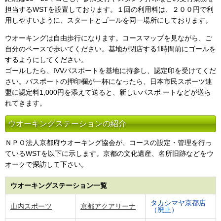
担当するWSTを設置しております。１回の利用料は、２００円で利
用しやすいように、スタートとゴールを同一場所にしております。
ウオーキングは自由歩行になります。コースマップを見ながら、ご
自分のペースで歩いてください。基地が閉店する1時間前にゴールを
するようにしてください。
ゴールしたら、IVVパスポートを基地に持参し、認定印を受けてくだ
さい。パスポートの押印欄が一杯になったら、日本市民スポーツ連
盟に認定料1,000円を添えて送ると、新しいパスポ ートなどが送ら
れてきます。
ウオーキングステーションの紹介
ＮＰＯ法人京都府ウオーキング協会が、コースの設定・管理を行っ
ているWSTを以下に示します。京都の文化遺産、名所旧跡などをウ
オークで探訪して下さい。
ウオーキングステーション一覧
タカシマヤ京都店
山内スポーツ
京都アクアリーナ
（廃止）