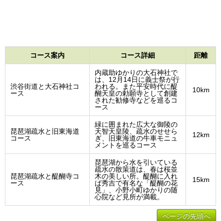
コース案内
コース詳細
距離
内蔵助ゆかりの大石神社で
は、12月14日に義士祭が行
渋谷街道と大石神社コ
われる。また平安時代に醍
10km
ース
醐天皇の勅願寺として創建
された勧修寺などを巡るコ
ース
緑に囲まれた広大な御陵の
琵琶湖疏水と旧東海道
天智天皇陵、疏水のせせら
12km
コース
ぎ、旧東海道の牛車モニュ
メントを巡るコース
琵琶湖から水を引いている
疏水の散策道は、春は桜並
琵琶湖疏水と醍醐寺コ
木の美しい所。醍醐に入れ
15km
ース
ば秀吉で有名な「醍醐の花
見」、小野小町ゆかりの随
心院など見所が満載。
ページの先頭へ