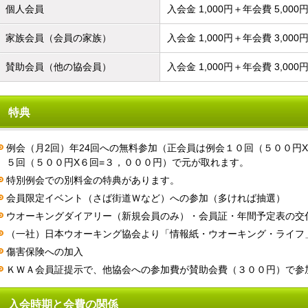
個人会員
入会金 1,000円＋年会費 5,000
家族会員（会員の家族）
入会金 1,000円＋年会費 3,0
賛助会員（他の協会員）
入会金 1,000円＋年会費 3,0
特典
例会（月2回）年24回への無料参加（正会員は例会１０回（５００円X１
５回（５００円X６回=３，０００円）で元が取れます。
特別例会での別料金の特典があります。
会員限定イベント（さば街道Ｗなど）への参加（多ければ抽選）
ウオーキングダイアリー（新規会員のみ）・会員証・年間予定表の交
（一社）日本ウオーキング協会より「情報紙・ウオーキング・ライフ
傷害保険への加入
ＫＷＡ会員証提示で、他協会への参加費が賛助会費（３００円）で参
入会時期と会費の関係