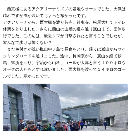
西京極にあるアクアリーナミズノの基地ウオークでした。天気は
晴れ
ですが
風が吹いてちょっと寒かったです。
アクアリーナから、西大橋を渡り苔寺、鈴虫寺、松尾大社でトイレ
休憩をとりました。さらに西山の山麓の道を通り嵐山まで、団体歩
行でした。この辺は、最近クマが目撃されたと言うことでしたが、
皆んなで歩けば怖くない？
まだ色付きが浅い嵐山中ノ島で昼食をとり、帰りは嵐山からサイ
クリングロードを通りました。途中、長岡京から、嵐山を経て鞍
馬、御所を回り、宇治から山科、ゴールが大津と言う１００キロウ
オークの人たちとすれ違いました。西大橋を渡って１４キロのゴー
ルでした。寒かったです。