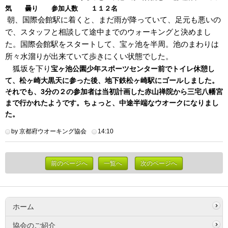
気 曇り 参加人数 １１２名
朝、国際会館駅に着くと、まだ雨が降っていて、足元も悪いの
で、スタッフと相談して途中までのウォーキングと決めまし
た。国際会館駅をスタートして、宝ヶ池を半周。池のまわりは
所々水溜りが出来ていて歩きにくい状態でした。
　狐坂を下り
宝ヶ池公園
少年スポーツセンター前でトイレ休憩し
て、松ヶ崎大黒天に参った後、地下鉄松ヶ崎駅にゴールしました。
それでも、3分の２の参加者は当初計画した赤山禅院から三宅八幡宮
まで行かれたようです。ちょっと、中途半端なウオークになりまし
た。
by 京都府ウオーキング協会
14:10
前のページへ
一覧へ
次のページへ
ホーム
協会のご紹介