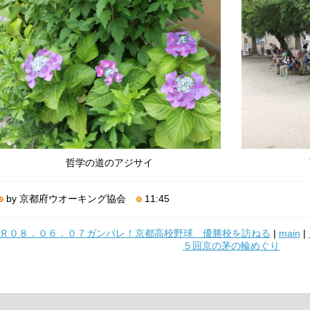
哲学の道のアジサイ
by 京都府ウオーキング協会
11:45
Ｒ０８．０６．０７ガンバレ！京都高校野球 優勝校を訪ねる
|
main
|
５回京の茅の輪めぐり