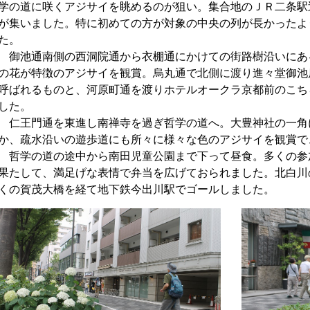
学の道に咲くアジサイを眺めるのが狙い。集合地のＪＲ二条駅
が集いました。特に初めての方が対象の中央の列が長かったよ
た。
御池通南側の西洞院通から衣棚通にかけての街路樹沿いにあ
の花が特徴のアジサイを観賞。烏丸通で北側に渡り進々堂御池
呼ばれるものと、河原町通を渡りホテルオークラ京都前のこち
した。
仁王門通を東進し南禅寺を過ぎ哲学の道へ。大豊神社の一角
か、疏水沿いの遊歩道にも所々に様々な色のアジサイを観賞で
哲学の道の途中から南田児童公園まで下って昼食。多くの参
果たして、満足げな表情で弁当を広げておられました。北白川
くの賀茂大橋を経て地下鉄今出川駅でゴールしました。