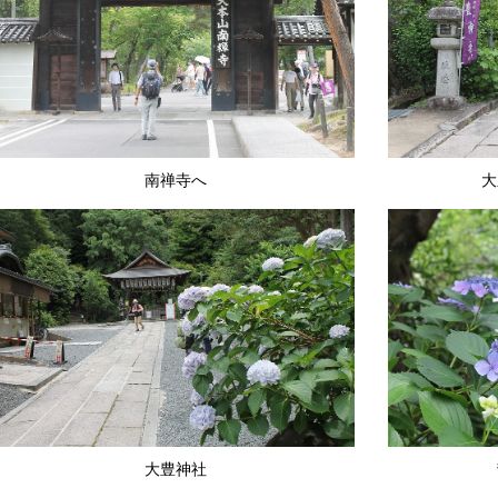
南禅寺へ
大
大豊神社